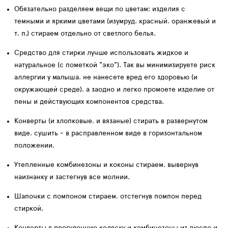
Обязательно
разделяем вещи по цветам
: изделия с
темными и яркими цветами (изумруд, красный, оранжевый и
т. п.) стираем отдельно от светлого белья.
Средство для стирки
лучше использовать жидкое и
натуральное (с пометкой "эко"). Так вы минимизируете риск
аллергии у малыша, не нанесете вред его здоровью (и
окружающей среде), а заодно и легко промоете изделие от
пены и действующих компонентов средства.
Конверты
(и хлопковые, и вязаные) стирать в развернутом
виде, сушить - в расправленном виде в горизонтальном
положении.⁣⁣
Утепленные комбинезоны и коконы
стираем, вывернув
наизнанку и застегнув все молнии.
Шапочки
с помпоном стираем, отстегнув помпон перед
стиркой.