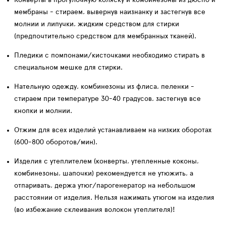
Конверты в прогулочную коляску и комбинезоны
из дюспо и
мембраны
- стираем, вывернув наизнанку и застегнув все
молнии и липучки, жидким средством для стирки
(предпочтительно средством для мембранных тканей).
Пледики с помпонами/кисточками необходимо стирать в
специальном мешке для стирки.⁣⁣
Нательную одежду, комбинезоны из флиса, пеленки -
стираем при температуре 30-40 градусов, застегнув все
кнопки и молнии.
Отжим для всех изделий
устанавливаем на низких оборотах
(600-800 оборотов/мин).⁣⁣
Изделия с утеплителем (конверты, утепленные коконы,
комбинезоны, шапочки) рекомендуется
не утюжить, а
отпаривать
, держа утюг/парогенератор на небольшом
расстоянии от изделия. Нельзя нажимать утюгом на изделия
(во избежание склеивания волокон утеплителя)!