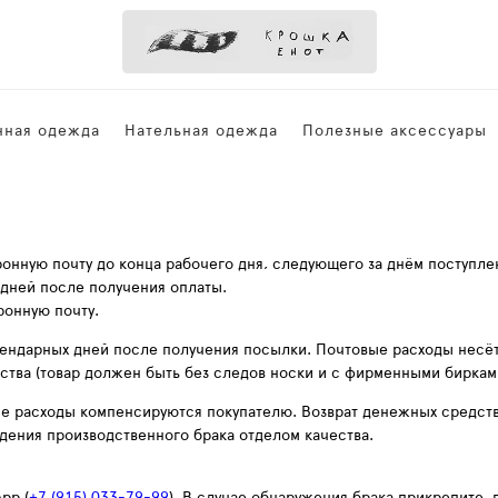
нная одежда
Нательная одежда
Полезные аксессуары
онную почту до конца рабочего дня, следующего за днём поступле
 дней после получения оплаты.
ронную почту.
лендарных дней после получения посылки. Почтовые расходы несёт
ства (товар должен быть без следов носки и с фирменными биркам
е расходы компенсируются покупателю. Возврат денежных средств 
дения производственного брака отделом качества.
pp (
+7 (915) 033-79-99
). В случае обнаружения брака прикрепите,